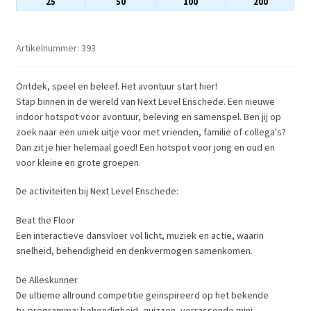
25
50
100
200
Artikelnummer:
393
Ontdek, speel en beleef. Het avontuur start hier!
Stap binnen in de wereld van Next Level Enschede. Een nieuwe
indoor hotspot voor avontuur, beleving en samenspel. Ben jij op
zoek naar een uniek uitje voor met vrienden, familie of collega's?
Dan zit je hier helemaal goed! Een hotspot voor jong en oud en
voor kleine en grote groepen.
De activiteiten bij Next Level Enschede:
Beat the Floor
Een interactieve dansvloer vol licht, muziek en actie, waarin
snelheid, behendigheid en denkvermogen samenkomen.
De Alleskunner
De ultieme allround competitie geïnspireerd op het bekende
tv‑programma: behendigheid, quizzen, verrassende mini-