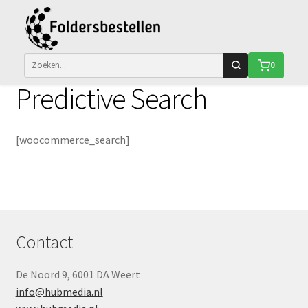
Ga
Ga
Woocommerce
0
door
naar
naar
de
Predictive Search
navigatie
inhoud
[woocommerce_search]
Contact
De Noord 9, 6001 DA Weert
info@hubmedia.nl