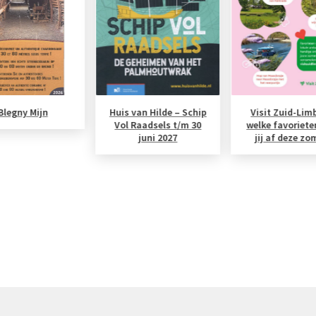
Blegny Mijn
Huis van Hilde – Schip
Visit Zuid-Lim
Vol Raadsels t/m 30
welke favoriete
juni 2027
jij af deze zo