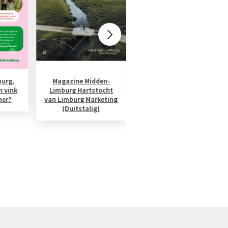
burg,
Magazine Midden-
Vakantiekrant Zomer
n vink
Limburg Hartstocht
Visit Zuid-Limburg
mer?
van Limburg Marketing
(Duitstalig)