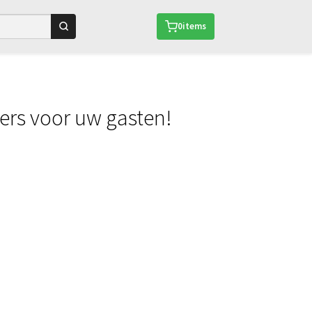
0
items
ders voor uw gasten!