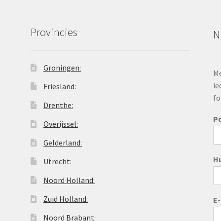
Provincies
N
Groningen:
Me
ie
Friesland:
fo
Drenthe:
P
Overijssel:
Gelderland:
H
Utrecht:
Noord Holland:
Zuid Holland:
E
Noord Brabant: