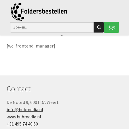
Ga
Ga
Store Manager
0
door
naar
naar
de
navigatie
inhoud
[wc_frontend_manager]
Contact
De Noord 9, 6001 DA Weert
info@hubmedia.nl
www.hubmedia.nl
+31 495 74 40 50