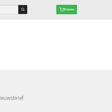
0
items
ieuwsbrief