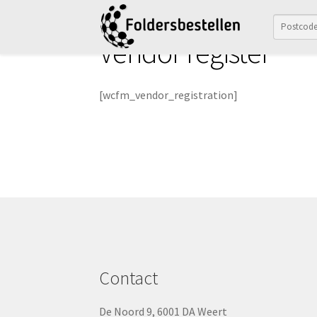
Ga
Ga
Vendor register
door
naar
naar
de
navigatie
inhoud
[wcfm_vendor_registration]
Contact
De Noord 9, 6001 DA Weert