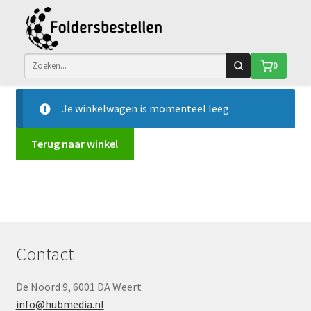
Ga
Ga
Winkelmand
0
door
naar
naar
de
navigatie
inhoud
Je winkelwagen is momenteel leeg.
Terug naar winkel
Contact
De Noord 9, 6001 DA Weert
info@hubmedia.nl