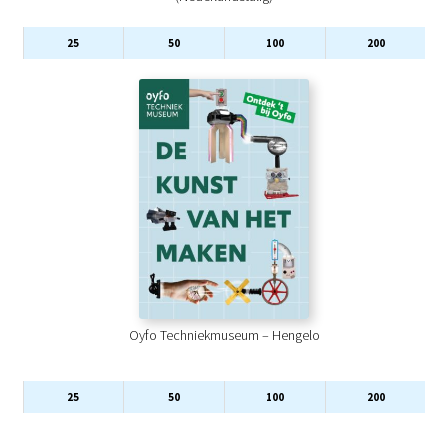
25
50
100
200
Oyfo Techniekmuseum – Hengelo
25
50
100
200