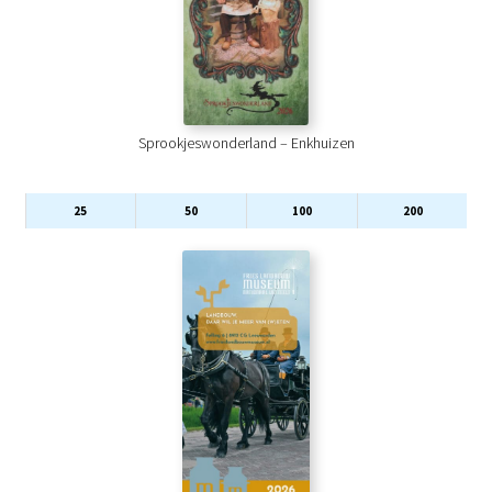
Sprookjeswonderland – Enkhuizen
25
50
100
200