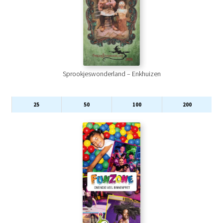
Sprookjeswonderland – Enkhuizen
25
50
100
200