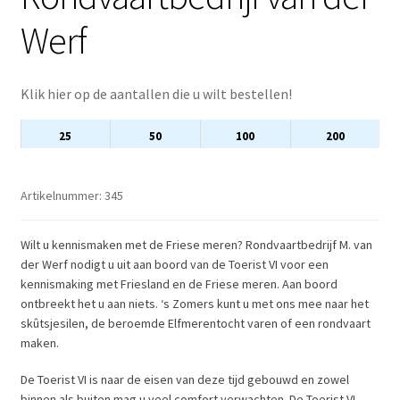
Werf
Klik hier op de aantallen die u wilt bestellen!
25
50
100
200
Artikelnummer:
345
Wilt u kennismaken met de Friese meren? Rondvaartbedrijf M. van
der Werf nodigt u uit aan boord van de Toerist VI voor een
kennismaking met Friesland en de Friese meren. Aan boord
ontbreekt het u aan niets. ‘s Zomers kunt u met ons mee naar het
skûtsjesilen, de beroemde Elfmerentocht varen of een rondvaart
maken.
De Toerist VI is naar de eisen van deze tijd gebouwd en zowel
binnen als buiten mag u veel comfort verwachten. De Toerist VI