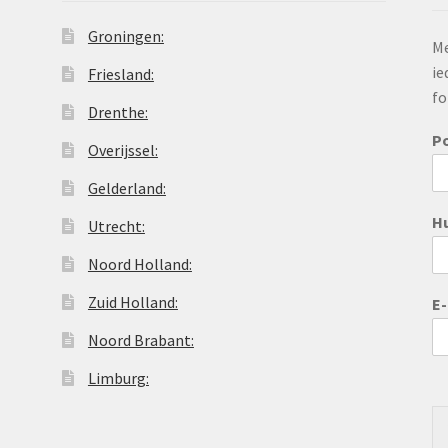
Groningen:
Me
ie
Friesland:
fo
Drenthe:
P
Overijssel:
Gelderland:
H
Utrecht:
Noord Holland:
Zuid Holland:
E
Noord Brabant:
Limburg: