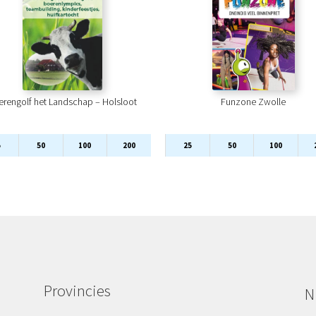
erengolf het Landschap – Holsloot
Funzone Zwolle
5
50
100
200
25
50
100
Provincies
N