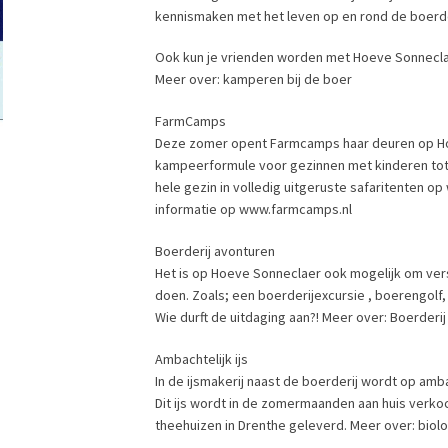
kennismaken met het leven op en rond de boerde
Ook kun je vrienden worden met Hoeve Sonneclaer
Meer over: kamperen bij de boer
FarmCamps
Deze zomer opent Farmcamps haar deuren op H
kampeerformule voor gezinnen met kinderen tot 
hele gezin in volledig uitgeruste safaritenten 
informatie op www.farmcamps.nl
Boerderij avonturen
Het is op Hoeve Sonneclaer ook mogelijk om versc
doen. Zoals; een boerderijexcursie , boerengolf
Wie durft de uitdaging aan?! Meer over: Boerderij
Ambachtelijk ijs
In de ijsmakerij naast de boerderij wordt op amba
Dit ijs wordt in de zomermaanden aan huis verkoc
theehuizen in Drenthe geleverd. Meer over: biolog