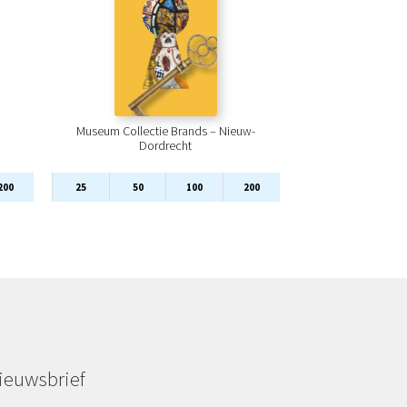
Museum Collectie Brands – Nieuw-
Dordrecht
200
25
50
100
200
ieuwsbrief