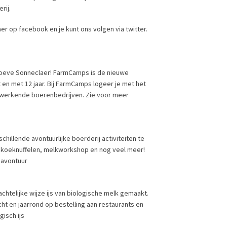
rij.
 op facebook en je kunt ons volgen via twitter.
oeve Sonneclaer! FarmCamps is de nieuwe
en met 12 jaar. Bij FarmCamps logeer je met het
op werkende boerenbedrijven. Zie voor meer
hillende avontuurlijke boerderij activiteiten te
, koeknuffelen, melkworkshop en nog veel meer!
 avontuur
chtelijke wijze ijs van biologische melk gemaakt.
ht en jaarrond op bestelling aan restaurants en
isch ijs