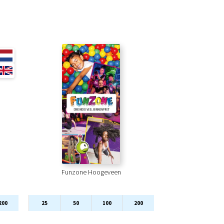
Funzone Hoogeveen
200
25
50
100
200