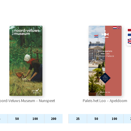
oord-Veluws Museum – Nunspeet
Paleis het Loo – Apeldoorn
5
50
100
200
25
50
100