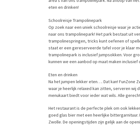
area’s van ons trampolinepark. Na afloop van he
eten en drinken!
Schoolreisje Trampolinepark
Op zoek naar een uniek schoolreisje waar je act
naar ons trampolinepark! Het park bestaat uit ver
trampolinespringen, tricks kunt oefenen of spell
staat er een gereserveerde tafel voor je klaar me
trampolinepark is inclusief jumpsokken. Voor gr
kunnen we een aanbod op maat maken inclusief c
Eten en drinken
Na het jumpen lekker eten…. Dat kan! FunZone Zwo
waar je heerlijk relaxed kan zitten, serveren wij
menukaart biedt voor ieder wat wils. Alle gere
Het restaurant is de perfecte plek om ook lekke
goed glas bier met een heerlijke bittergarnituur
Zwolle. De openingstijden zijn gelijk aan de open