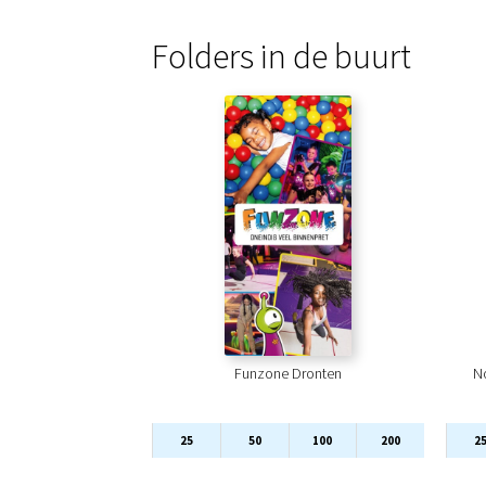
Folders in de buurt
Funzone Dronten
N
25
50
100
200
2