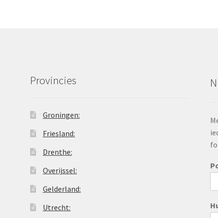
Provincies
N
Groningen:
Me
ie
Friesland:
fo
Drenthe:
P
Overijssel:
Gelderland:
H
Utrecht: