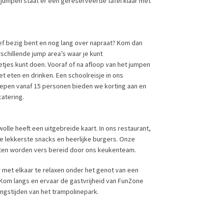
t jumpen staat er een gereserveerde tafel klaar met
ief bezig bent en nog lang over napraat? Kom dan
schillende jump area’s waar je kunt
etjes kunt doen. Vooraf of na afloop van het jumpen
t eten en drinken. Een schoolreisje in ons
oepen vanaf 15 personen bieden we korting aan en
atering.
lle heeft een uitgebreide kaart. In ons restaurant,
 de lekkerste snacks en heerlijke burgers. Onze
chten worden vers bereid door ons keukenteam.
r met elkaar te relaxen onder het genot van een
. Kom langs en ervaar de gastvrijheid van FunZone
ingstijden van het trampolinepark.