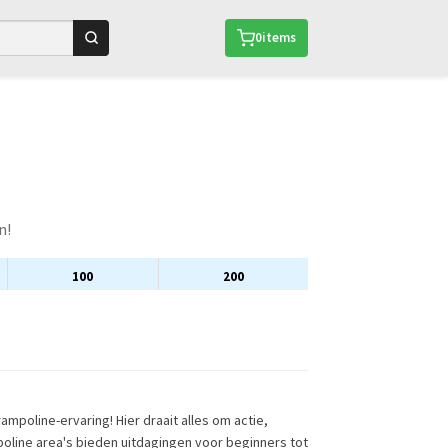
0
items
n!
100
200
mpoline-ervaring! Hier draait alles om actie,
poline area's bieden uitdagingen voor beginners tot