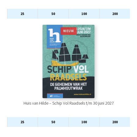
25
50
100
200
NIEUW
Huis van Hilde – Schip Vol Raadsels t/m 30 juni 2027
25
50
100
200