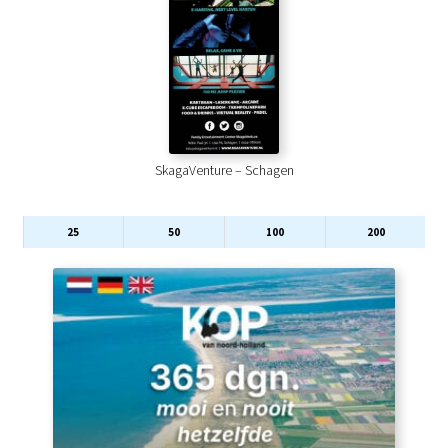
SkagaVenture – Schagen
25
50
100
200