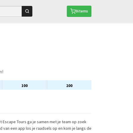
0
items
n!
100
200
t Escape Tours ga je samen met je team op zoek
d van een app los je raadsels op en kom je langs de