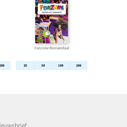
Funzone Roosendaal
200
25
50
100
200
ieuwsbrief