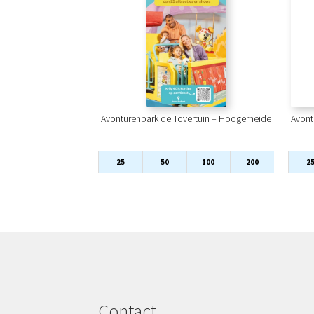
Avonturenpark de Tovertuin – Hoogerheide
Avont
25
50
100
200
2
Contact