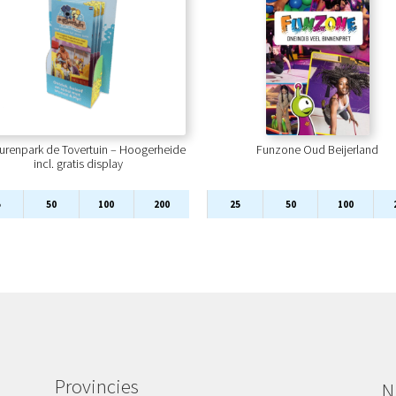
urenpark de Tovertuin – Hoogerheide
Funzone Oud Beijerland
incl. gratis display
5
50
100
200
25
50
100
Provincies
N