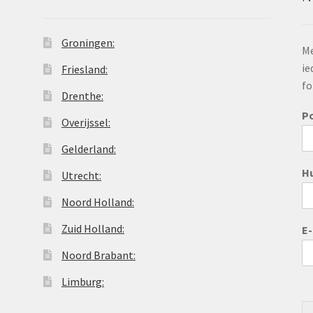
Groningen:
Me
ie
Friesland:
fo
Drenthe:
P
Overijssel:
Gelderland:
H
Utrecht:
Noord Holland:
Zuid Holland:
E
Noord Brabant:
Limburg: