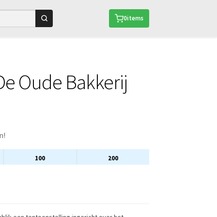
0
items
e Oude Bakkerij
n!
100
200
blik een tentoonstelling ingericht over het