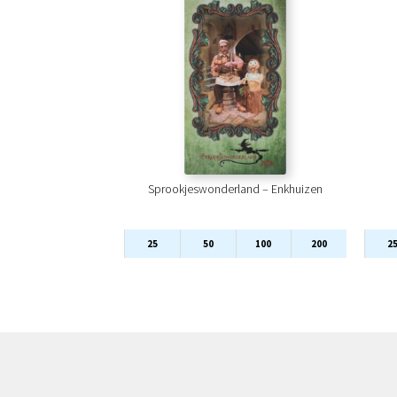
Sprookjeswonderland – Enkhuizen
25
50
100
200
2