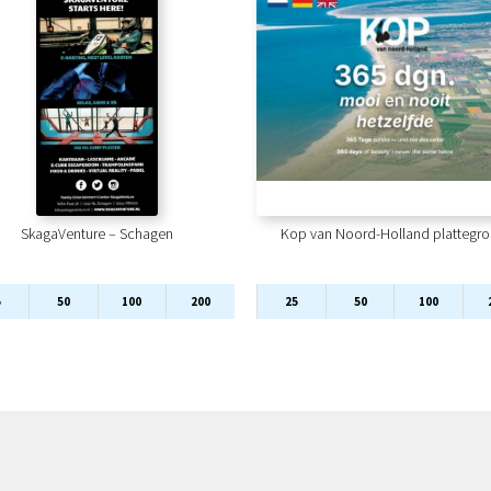
SkagaVenture – Schagen
Kop van Noord-Holland plattegr
5
50
100
200
25
50
100