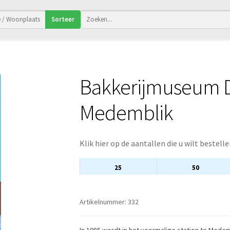
Sorteer
Bakkerijmuseum D
Medemblik
Klik hier op de aantallen die u wilt bestelle
25
50
Artikelnummer:
332
In 1985 wordt in het voormalige station te Medem