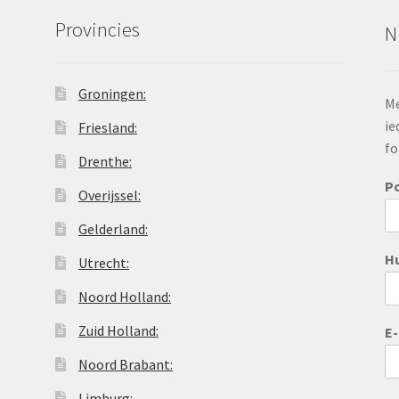
Provincies
N
Groningen:
Me
ie
Friesland:
fo
Drenthe:
P
Overijssel:
Gelderland:
H
Utrecht:
Noord Holland:
Zuid Holland:
E
Noord Brabant:
Limburg: