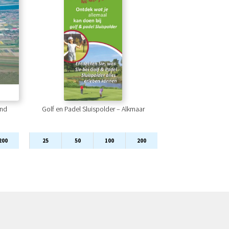
ond
Golf en Padel Sluispolder – Alkmaar
200
25
50
100
200