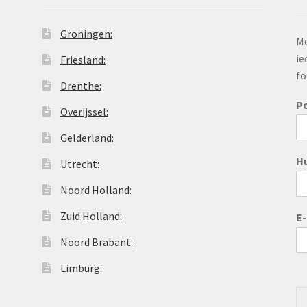
Groningen:
Me
ie
Friesland:
fo
Drenthe:
P
Overijssel:
Gelderland:
H
Utrecht:
Noord Holland:
Zuid Holland:
E
Noord Brabant:
Limburg: