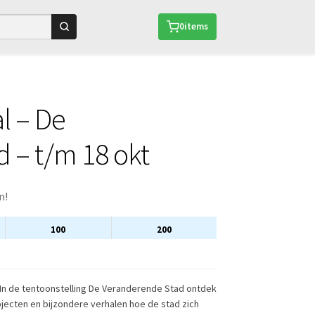
0
items
l – De
 – t/m 18 okt
n!
100
200
 In de tentoonstelling De Veranderende Stad ontdek
objecten en bijzondere verhalen hoe de stad zich