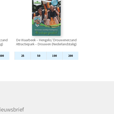
rzand
De Waarbeek – Hengelo/ Drouwenerzand
ig)
Attractiepark – Drouwen (Nederlandstalig)
200
25
50
100
200
ieuwsbrief