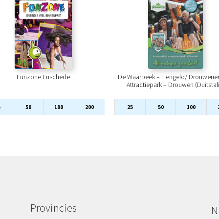
Funzone Enschede
De Waarbeek – Hengelo/ Drouwene
Attractiepark – Drouwen (Duitstal
5
50
100
200
25
50
100
Provincies
N