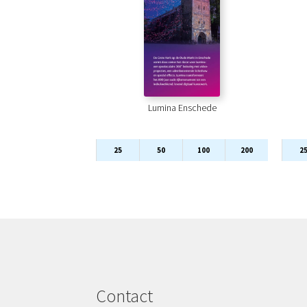
Lumina Enschede
25
50
100
200
2
Contact