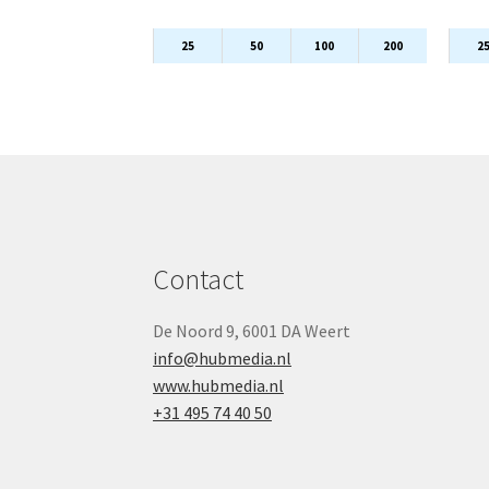
25
50
100
200
2
Contact
De Noord 9, 6001 DA Weert
info@hubmedia.nl
www.hubmedia.nl
+31 495 74 40 50