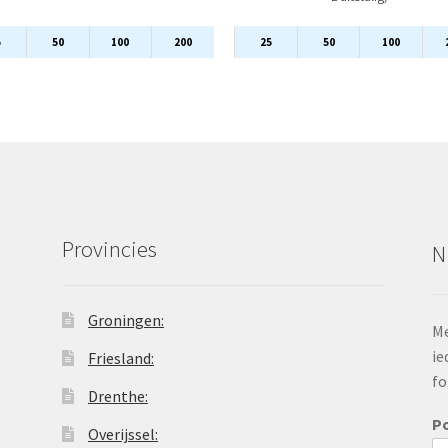
5
50
100
200
25
50
100
Provincies
N
Groningen:
Me
ie
Friesland:
fo
Drenthe:
P
Overijssel: