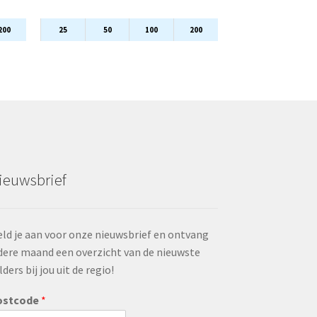
200
25
50
100
200
ieuwsbrief
ld je aan voor onze nieuwsbrief en ontvang
dere maand een overzicht van de nieuwste
lders bij jou uit de regio!
ostcode
*