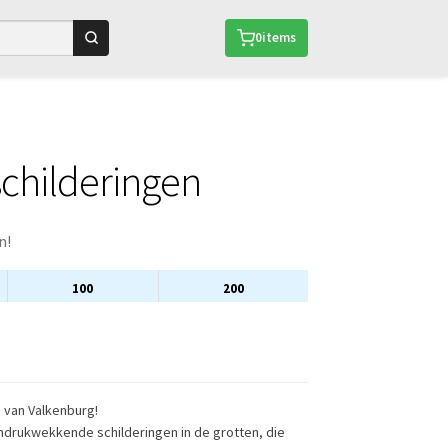
0
items
schilderingen
n!
100
200
n van Valkenburg!
indrukwekkende schilderingen in de grotten, die