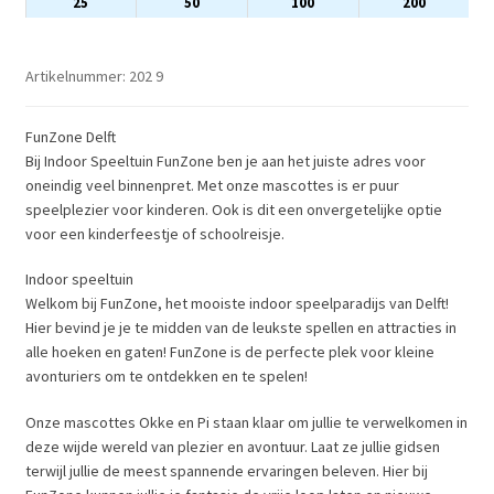
25
50
100
200
Artikelnummer:
202 9
FunZone Delft
Bij Indoor Speeltuin FunZone ben je aan het juiste adres voor
oneindig veel binnenpret. Met onze mascottes is er puur
speelplezier voor kinderen. Ook is dit een onvergetelijke optie
voor een kinderfeestje of schoolreisje.
Indoor speeltuin
Welkom bij FunZone, het mooiste indoor speelparadijs van Delft!
Hier bevind je je te midden van de leukste spellen en attracties in
alle hoeken en gaten! FunZone is de perfecte plek voor kleine
avonturiers om te ontdekken en te spelen!
Onze mascottes Okke en Pi staan klaar om jullie te verwelkomen in
deze wijde wereld van plezier en avontuur. Laat ze jullie gidsen
terwijl jullie de meest spannende ervaringen beleven. Hier bij