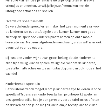
FunZone kunnen jullie je fantasie de vrije loop laten en nieuwe
vriendjes ontmoeten, terwijl jullie jezelf vermaken met de
uitdagende attracties en spellen.
Overdekte speeltuin Delft
De verschillende speelpleinen maken het geen moment saai voor
de kinderen. De ouders/begeleiders kunnen kunnen met goed
zicht op de spelende kinderen plaats nemen op onze mooie
horecaterras. Met een uitgebreide menukaart, gratis WiFi is er ook
even rust voor de ouders.
Bij FunZone vinden wij het van groot belang dat de kinderen te
allen tijde veilig kunnen spelen. Veiligheid rondom de kinderen,
toestellen, attracties en toezicht staat bij ons dan ook hoog in het
vaandel.
Kinderfeestje speeltuin
Het is uiteraard ook mogelijk om je kinderfeestje te vieren in onze
speeltuin! Tijdens een kinderfeestje kun je onbeperkt spelen in
ons speelparadijs, heb je een gereserveerde tafel inclusief eten
en drinken en heb je de mogelijkheid om je feestje aan te vullen