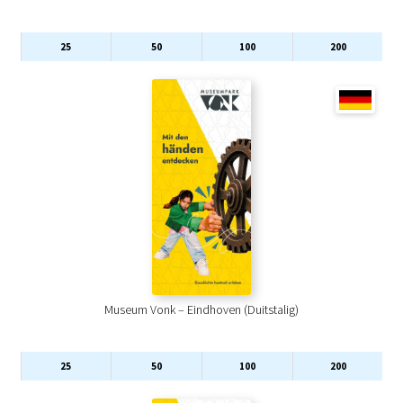
25
50
100
200
Museum Vonk – Eindhoven (Duitstalig)
25
50
100
200