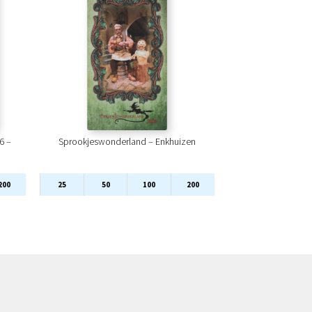
6 –
Sprookjeswonderland – Enkhuizen
200
25
50
100
200