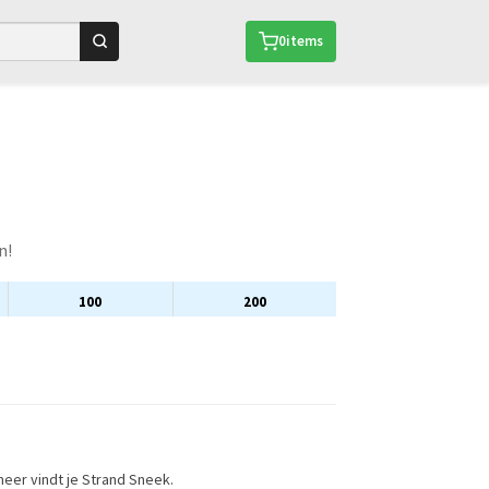
0
items
n!
100
200
eer vindt je Strand Sneek.