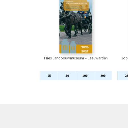
Fries Landbouwmuseum – Leeuwarden
Jop
25
50
100
200
2