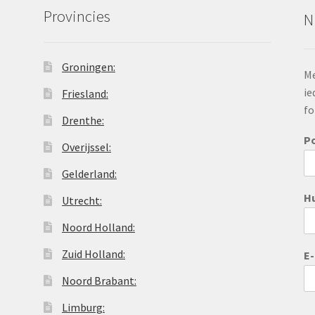
Provincies
N
Groningen:
Me
ie
Friesland:
fo
Drenthe:
P
Overijssel:
Gelderland:
H
Utrecht:
Noord Holland:
Zuid Holland:
E
Noord Brabant:
Limburg: