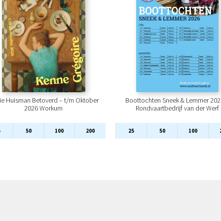
ie Huisman Betoverd – t/m Oktober
Boottochten Sneek & Lemmer 202
2026 Workum
Rondvaartbedrijf van der Werf
5
50
100
200
25
50
100